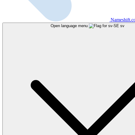
Nameshift.
Open language menu
sv